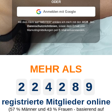
ODER
Anmelden mit Google
Mit dem Klick auf "WEITER" erkläre ich mich mit den
AGB
, den
Datenschutzrichtlinien
, sowie dem Erhalt von
Marketingmitteilungen per E-Mail einverstanden.
MEHR ALS
2
2
4
2
8
9
registrierte Mitglieder online
(57 % Männer und 43 % Frauen - basierend auf